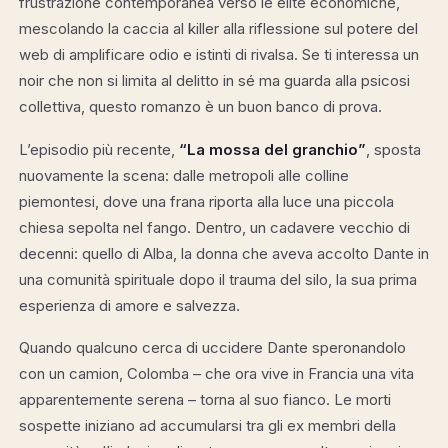
frustrazione contemporanea verso le élite economiche,
mescolando la caccia al killer alla riflessione sul potere del
web di amplificare odio e istinti di rivalsa. Se ti interessa un
noir che non si limita al delitto in sé ma guarda alla psicosi
collettiva, questo romanzo è un buon banco di prova.
L’episodio più recente,
“La mossa del granchio”
, sposta
nuovamente la scena: dalle metropoli alle colline
piemontesi, dove una frana riporta alla luce una piccola
chiesa sepolta nel fango. Dentro, un cadavere vecchio di
decenni: quello di Alba, la donna che aveva accolto Dante in
una comunità spirituale dopo il trauma del silo, la sua prima
esperienza di amore e salvezza.
Quando qualcuno cerca di uccidere Dante speronandolo
con un camion, Colomba – che ora vive in Francia una vita
apparentemente serena – torna al suo fianco. Le morti
sospette iniziano ad accumularsi tra gli ex membri della