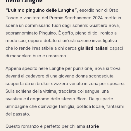
nelle Langhe
“L’ultimo pinguino delle Langhe”
, esordio noir di Orso
Tosco e vincitore del Premio Scerbanenco 2024, mette in
scena un commissario fuori dagli schemi: Gualtiero Bova,
soprannominato Pinguino. È goffo, pieno di tic, ironico a
modo suo, eppure dotato di un’ostinazione investigativa
che lo rende irresistibile a chi cerca
giallisti italiani
capaci
di mescolare buio e umorismo.
Appena spedito nelle Langhe per punizione, Bova si trova
davanti al cadavere di una giovane donna sconosciuta,
scoperta da un broker svizzero venuto in zona per sposarsi.
Sulla schiena della vittima, tracciate col sangue, una
svastica e il cognome dello stesso Blom. Da qui parte
un’indagine che coinvolge famiglia, politica locale, fantasmi
del passato.
Questo romanzo è perfetto per chi ama
storie