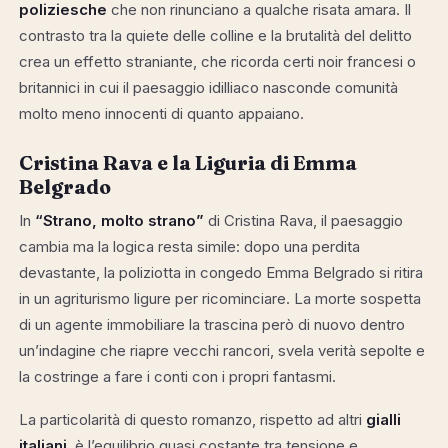
poliziesche
che non rinunciano a qualche risata amara. Il
contrasto tra la quiete delle colline e la brutalità del delitto
crea un effetto straniante, che ricorda certi noir francesi o
britannici in cui il paesaggio idilliaco nasconde comunità
molto meno innocenti di quanto appaiano.
Cristina Rava e la Liguria di Emma
Belgrado
In
“Strano, molto strano”
di Cristina Rava, il paesaggio
cambia ma la logica resta simile: dopo una perdita
devastante, la poliziotta in congedo Emma Belgrado si ritira
in un agriturismo ligure per ricominciare. La morte sospetta
di un agente immobiliare la trascina però di nuovo dentro
un’indagine che riapre vecchi rancori, svela verità sepolte e
la costringe a fare i conti con i propri fantasmi.
La particolarità di questo romanzo, rispetto ad altri
gialli
italiani
, è l’equilibrio quasi costante tra tensione e