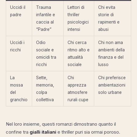
Uccidi il
Trauma
Lettori di
Chi evita
padre
infantile e
thriller
storie di
caccia al
psicologici
rapimenti e
“Padre”
intensi
abusi
Uccidi i
Odio
Chi cerca
Chi non ama
ricchi
sociale e
ritmo alto e
ambienti della
omicidi tra
attualità
finanza e del
ricchi
sociale
lusso
La
Sette,
Chi
Chi preferisce
mossa
memoria,
apprezza
ambientazioni
del
colpa
atmosfere
solo urbane
granchio
collettiva
rurali cupe
Nel loro insieme, questi romanzi dimostrano quanto il
confine tra
gialli italiani
e thriller puri sia ormai poroso.