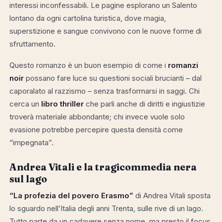
interessi inconfessabili. Le pagine esplorano un Salento
lontano da ogni cartolina turistica, dove magia,
superstizione e sangue convivono con le nuove forme di
sfruttamento.
Questo romanzo è un buon esempio di come i
romanzi
noir
possano fare luce su questioni sociali brucianti – dal
caporalato al razzismo – senza trasformarsi in saggi. Chi
cerca un
libro thriller
che parli anche di diritti e ingiustizie
troverà materiale abbondante; chi invece vuole solo
evasione potrebbe percepire questa densità come
“impegnata”.
Andrea Vitali e la tragicommedia nera
sul lago
“La profezia del povero Erasmo”
di Andrea Vitali sposta
lo sguardo nell’Italia degli anni Trenta, sulle rive di un lago.
Tutto parte da un cadavere senza nome, ma presto il focus