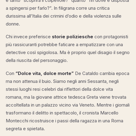
è tanto “scoprirà il colpevole?” quanto “fin dove è disposta
a spingersi per farlo?”. In filigrana corre una critica
durissima all’Italia dei crimini d’odio e della violenza sulle
donne.
Chi invece preferisce
storie poliziesche
con protagonisti
più rassicuranti potrebbe faticare a empatizzare con una
detective così spigolosa. Ma è proprio quel disagio il segno
della riuscita del personaggio.
Con
“Dolce vita, dolce morte”
De Cataldo cambia epoca
ma non attenua il buio. Siamo negli anni Sessanta, negli
stessi luoghi resi celebri dai riflettori della dolce vita
romana, ma la giovane attrice tedesca Greta viene trovata
accoltellata in un palazzo vicino via Veneto. Mentre i giornali
trasformano il delitto in spettacolo, il cronista Marcello
Montecchi ricostruisce i passi della ragazza in una Roma
segreta e spietata.