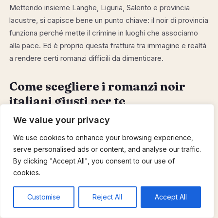
Mettendo insieme Langhe, Liguria, Salento e provincia
lacustre, si capisce bene un punto chiave: il noir di provincia
funziona perché mette il crimine in luoghi che associamo
alla pace. Ed è proprio questa frattura tra immagine e realtà
a rendere certi romanzi difficili da dimenticare.
Come scegliere i romanzi noir
italiani giusti per te
We value your privacy
Dopo aver attraversato metropoli, province, anni recenti e
passati, resta una domanda pratica: tra tanti
romanzi noir
e
We use cookies to enhance your browsing experience,
libri thriller
italiani, da dove si comincia? Non esiste una
serve personalised ads or content, and analyse our traffic.
risposta unica, ma qualche criterio aiuta a non perdersi.
By clicking "Accept All", you consent to our use of
cookies.
Il primo discriminante è il livello di oscurità che sei disposto
a reggere. Alcuni lettori amano il
mistero italiano
più cupo
Customise
Reject All
Accept All
– serial killer, traumi infantili, violenze esplicite – altri
preferiscono indagini dove l’orrore resta più suggerito che