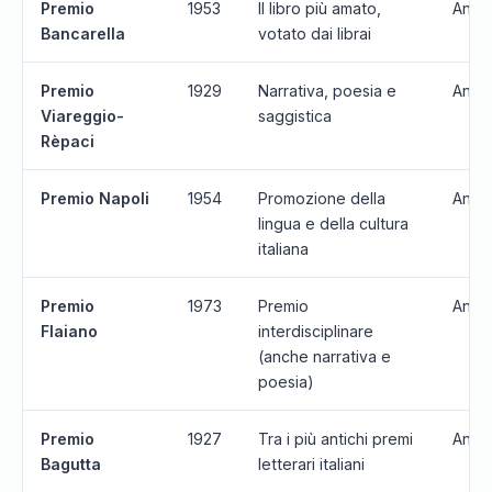
Premio
1953
Il libro più amato,
Annu
Bancarella
votato dai librai
Premio
1929
Narrativa, poesia e
Annu
Viareggio-
saggistica
Rèpaci
Premio Napoli
1954
Promozione della
Annu
lingua e della cultura
italiana
Premio
1973
Premio
Annu
Flaiano
interdisciplinare
(anche narrativa e
poesia)
Premio
1927
Tra i più antichi premi
Annu
Bagutta
letterari italiani