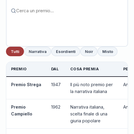
Tutti
Narrativa
Esordienti
Noir
Misto
PREMIO
DAL
COSA PREMIA
PERI
Premio Strega
1947
Il più noto premio per
Annu
la narrativa italiana
Premio
1962
Narrativa italiana,
Annu
Campiello
scelta finale di una
giuria popolare