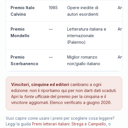
Premio Italo
1985
Opere inedite di
Annu
Calvino
autori esordienti
Premio
—
Letteratura italiana e
Annu
Mondello
internazionale
(Palermo)
Premio
—
Miglior romanzo
Annu
Scerbanenco
noir/giallo italiano
Vincitori, cinquine ed editori
cambiano a ogni
edizione: non li riportiamo qui per non darti dati scaduti.
Apri la
fonte ufficiale
del premio per la cinquina e il
vincitore aggiornati. Elenco verificato a giugno 2026.
Vuoi capire come usare i premi per scegliere cosa leggere?
Leggi la guida
Premi letterari italiani: Strega e Campiello
, o