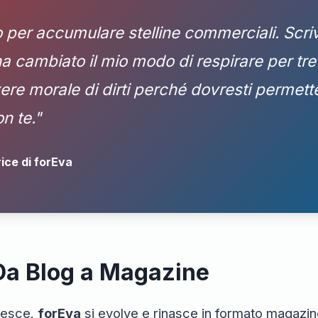
 per accumulare stelline commerciali. Scr
ha cambiato il mio modo di respirare per tre 
vere morale di dirti perché dovresti permette
n te."
ice di forEva
: Da Blog a Magazine
cresce.
forEva
si evolve e rinasce in formato magazin