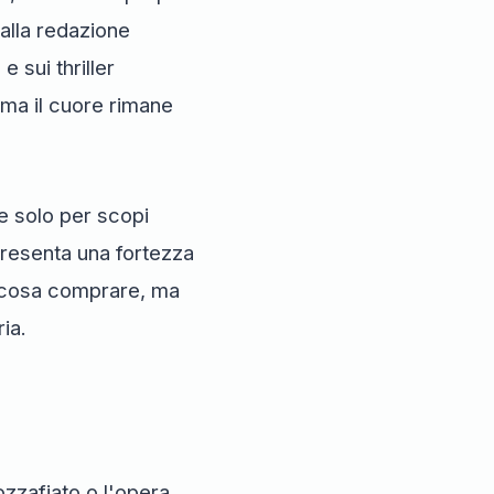
 alla redazione
 sui thriller
, ma il cuore rimane
re solo per scopi
ppresenta una fortezza
re cosa comprare, ma
ia.
ozzafiato o l'opera