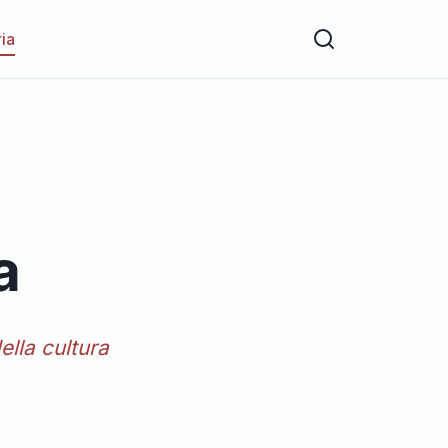
ria
a
ella cultura