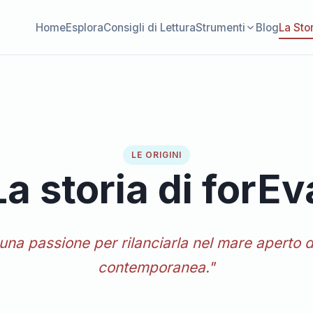
Home
Esplora
Consigli di Lettura
Strumenti
Blog
La Sto
LE ORIGINI
La storia di forEv
una passione per rilanciarla nel mare aperto d
contemporanea."