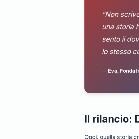
"Non scrivo
una storia 
sento il do
lo stesso co
— Eva, Fondatr
Il rilancio
Oggi, quella storia 