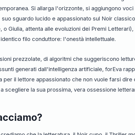
temporanea. Si allarga l'orizzonte, si aggiungono voci
suo sguardo lucido e appassionato sul Noir classico e
, o Giulia, attenta alle evoluzioni dei Premi Letterari)
identico filo conduttore: l'onestà intellettuale.
sioni prezzolate, di algoritmi che suggeriscono lettu
ssunti generati dall'intelligenza artificiale, forEva ra
a per il lettore appassionato che non vuole farsi di
 a scegliere la sua prossima, vera ossessione letterar
facciamo?
ediamo che la letteratura, il Noir cupo, il Thriller m