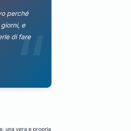
ivo perché
giorni, e
rle di fare
e, una vera e propria