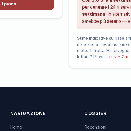
Con
3,0 ore a settim
il piano
per centrare i 24 ti ser
settimana
. In alternati
sarebbe più sereno — e 
Stime indicative su base an
mancano a fine anno: servon
metterti fretta. Hai bisogno
lettura? Prova il
quiz « Che 
NAVIGAZIONE
DOSSIER
Home
Recensioni