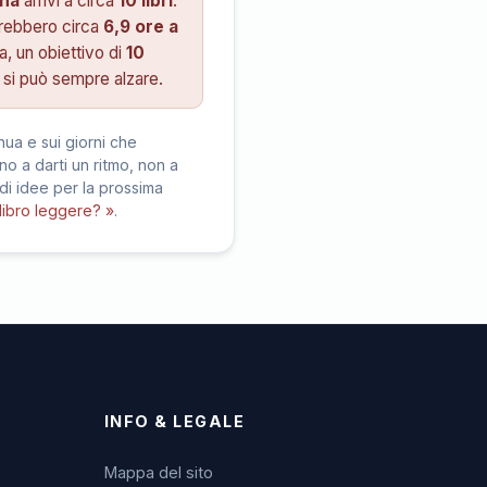
ana
arrivi a circa
10 libri
:
virebbero circa
6,9 ore a
va, un obiettivo di
10
si può sempre alzare.
nua e sui giorni che
o a darti un ritmo, non a
 di idee per la prossima
libro leggere? »
.
INFO & LEGALE
Mappa del sito