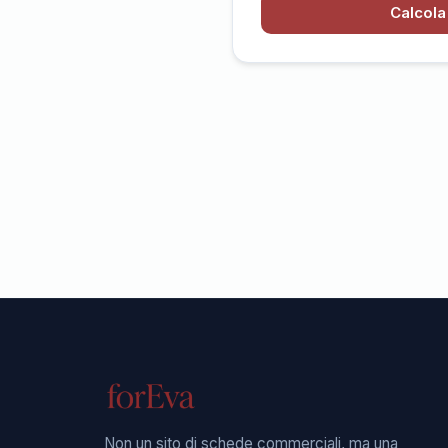
Calcola 
Non un sito di schede commerciali, ma una