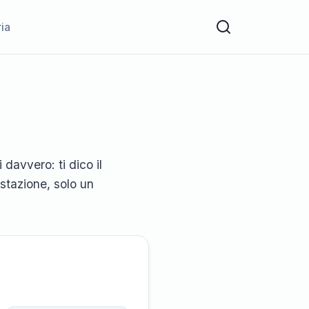
ria
a
 davvero: ti dico il
estazione, solo un