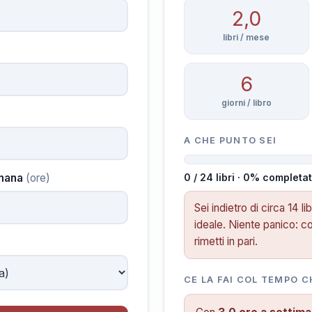
2,0
libri / mese
6
giorni / libro
A CHE PUNTO SEI
imana
(ore)
0 / 24 libri · 0% completa
Sei indietro di circa 14 li
ideale. Niente panico: co
rimetti in pari.
CE LA FAI COL TEMPO C