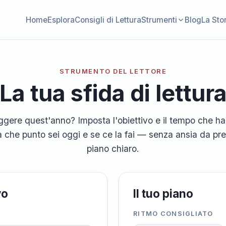
Home
Esplora
Consigli di Lettura
Strumenti
Blog
La Sto
STRUMENTO DEL LETTORE
La tua sfida di lettur
eggere quest'anno? Imposta l'obiettivo e il tempo che hai
 a che punto sei oggi e se ce la fai — senza ansia da pr
piano chiaro.
vo
Il tuo piano
RITMO CONSIGLIATO