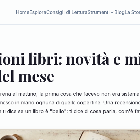
Home
Esplora
Consigli di Lettura
Strumenti
Blog
La Sto
oni libri: novità e m
del mese
reria al mattino, la prima cosa che facevo non era sistemar
 messo in mano ognuna di quelle copertine. Una recensione 
ti dice se un libro è "bello": ti dice di cosa parla, com'è fat