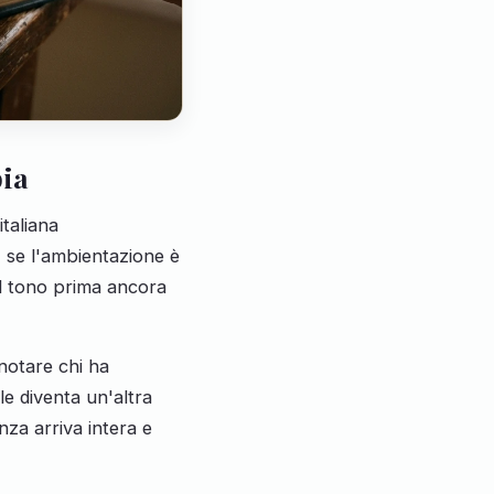
bia
taliana
 se l'ambientazione è
 il tono prima ancora
 notare chi ha
e diventa un'altra
nza arriva intera e