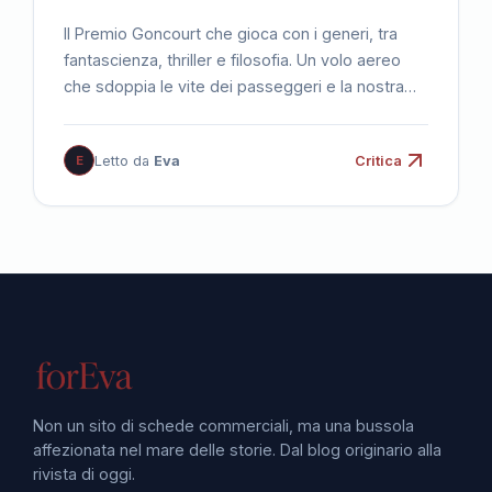
Il Premio Goncourt che gioca con i generi, tra
fantascienza, thriller e filosofia. Un volo aereo
che sdoppia le vite dei passeggeri e la nostra
realtà.
E
Letto da
Eva
Critica
Non un sito di schede commerciali, ma una bussola
affezionata nel mare delle storie. Dal blog originario alla
rivista di oggi.