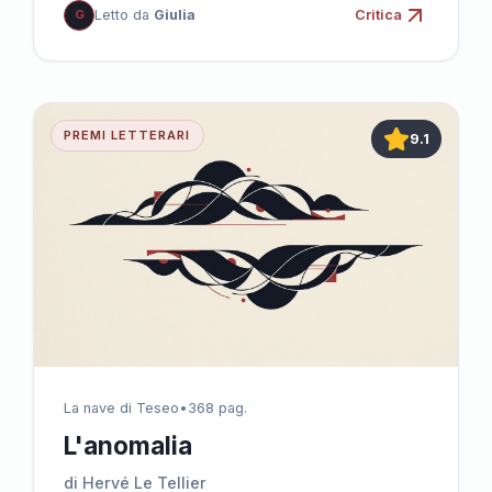
G
Letto da
Giulia
Critica
PREMI LETTERARI
9.1
La nave di Teseo
•
368 pag.
L'anomalia
di Hervé Le Tellier